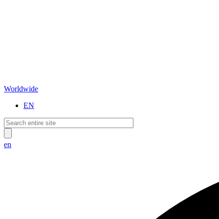
Worldwide
EN
en