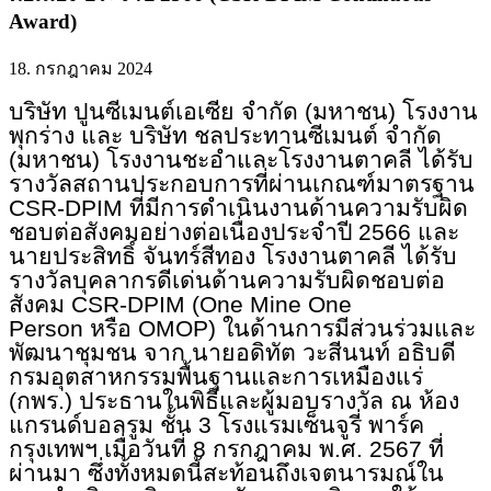
Award)
18. กรกฎาคม 2024
บริษัท ปูนซีเมนต์เอเซีย จำกัด (มหาชน) โรงงาน
พุกร่าง และ บริษัท ชลประทานซีเมนต์ จำกัด
(มหาชน) โรงงานชะอำและโรงงานตาคลี ได้รับ
รางวัลสถานประกอบการที่ผ่านเกณฑ์มาตรฐาน
CSR-DPIM
ที่มีการดำเนินงานด้านความรับผิด
ชอบต่อสังคมอย่างต่อเนื่องประจำปี
2566
และ
นายประสิทธิ์ จันทร์สีทอง โรงงานตาคลี ได้รับ
รางวัลบุคลากรดีเด่นด้านความรับผิดชอบต่อ
สังคม
CSR-DPIM (One Mine One
Person
หรือ
OMOP)
ในด้านการมีส่วนร่วมและ
พัฒนาชุมชน จาก นายอดิทัต วะสีนนท์ อธิบดี
กรมอุตสาหกรรมพื้นฐานและการเหมืองแร่
(กพร.) ประธานในพิธีและผู้มอบรางวัล ณ ห้อง
แกรนด์บอลรูม ชั้น 3 โรงแรมเซ็นจูรี่ พาร์ค
กรุงเทพฯ เมื่อวันที่ 8 กรกฎาคม พ.ศ. 2567 ที่
ผ่านมา ซึ่งทั้งหมดนี้สะท้อนถึงเจตนารมณ์ใน