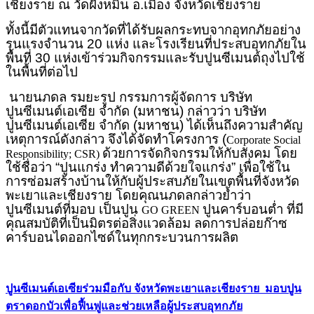
เชียงราย ณ วัดฝั่งหมิ่น อ.เมือง จังหวัดเชียงราย
ทั้งนี้มีตัวแทนจากวัดที่ได้รับผลกระทบจากอุทกภัยอย่าง
รุนแรงจำนวน 20 แห่ง และโรงเรียนที่ประสบอุทกภัยใน
พื้นที่ 30 แห่งเข้าร่วมกิจกรรมและรับปูนซีเมนต์ถุงไปใช้
ในพื้นที่ต่อไป
นายนภดล รมยะรูป กรรมการผู้จัดการ บริษัท
ปูนซีเมนต์เอเซีย จำกัด (มหาชน) กล่าวว่า บริษัท
ปูนซีเมนต์เอเซีย จำกัด (มหาชน) ได้เห็นถึงความสำคัญ
เหตุการณ์ดังกล่าว จึงได้จัดทำโครงการ (
Corporate Social
ด้วยการจัดกิจกรรมให้กับสังคม โดย
Responsibility; CSR)
ใช้ชื่อว่า “ปูนแกร่ง ทำความดีด้วยใจแกร่ง” เพื่อใช้ใน
การซ่อมสร้างบ้านให้กับผู้ประสบภัยในเขตพื้นที่จังหวัด
พะเยาและเชียงราย โดยคุณนภดลกล่าวย้ำว่า
ปูนซีเมนต์ที่มอบ เป็นปูน
ปูนคาร์บอนต่ำ ที่มี
GO GREEN
คุณสมบัติที่เป็นมิตรต่อสิ่งแวดล้อม ลดการปล่อยก๊าซ
คาร์บอนไดออกไซด์ในทุกกระบวนการผลิต
ปูนซีเมนต์เอเซียร่วมมือกับ จังหวัดพะเยาและเชียงราย มอบปูน
ตราดอกบัวเพื่อฟื้นฟูและช่วยเหลือผู้ประสบอุทกภัย