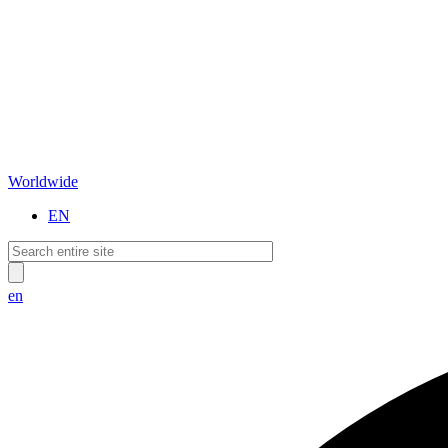
Worldwide
EN
en